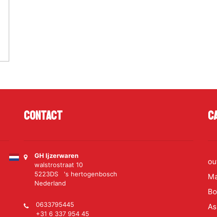
Contact
C
GH Ijzerwaren
ou
walstrostraat 10
5223DS 's hertogenbosch
Ma
Nederland
Bo
0633795445
As
+31 6 337 954 45