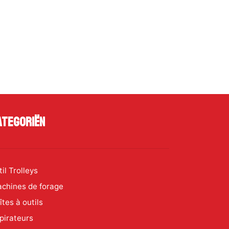
ategoriën
til Trolleys
chines de forage
îtes à outils
pirateurs