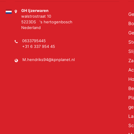
GH Ijzerwaren
Ge
walstrostraat 10
5223DS 's hertogenbosch
Bo
Nederland
Ge
0633795445
St
+31 6 337 954 45
Sl
M.hendriks94@kpnplanet.nl
Za
Ac
Ho
Be
Pl
ge
La
Sc