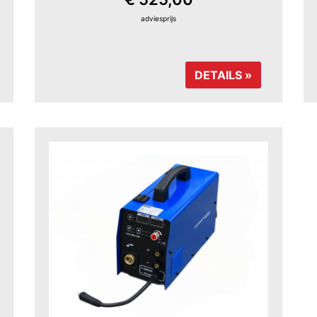
adviesprijs
DETAILS »