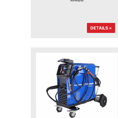
adviesprijs
DETAILS »