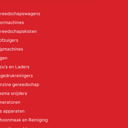
reedschapswagens
ormachines
reedschapskisten
ofzuigers
ijpmachines
gen
cu's en Laders
gedrukreinigers
nzine gereedschap
asma snijders
neratoren
s apparaten
hoonmaak en Reiniging