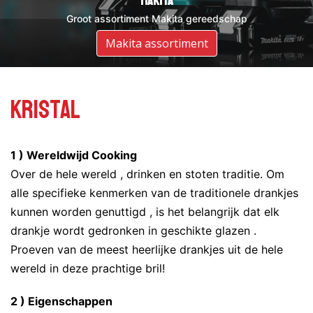
DeWalt
Makita
Groot assortiment DeWalt gereedschap
Groot assortiment Makita gereedschap
Assortiment DeWalt
Makita assortiment
Kristal
1 ) Wereldwijd Cooking
Over de hele wereld , drinken en stoten traditie. Om
alle specifieke kenmerken van de traditionele drankjes
kunnen worden genuttigd , is het belangrijk dat elk
drankje wordt gedronken in geschikte glazen .
Proeven van de meest heerlijke drankjes uit de hele
wereld in deze prachtige bril!
2 ) Eigenschappen