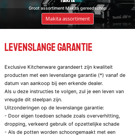
DeWalt
Makita
Groot assortiment DeWalt gereedschap
Groot assortiment Makita gereedschap
Assortiment DeWalt
Makita assortiment
Levenslange Garantie
Exclusive Kitchenware garandeert zijn kwaliteit
producten met een levenslange garantie (*) vanaf de
datum van aankoop bij een erkende dealer.
Als u deze instructies te volgen, zul je een leven van
vreugde dit steelpan zijn.
Uitzonderingen op de levenslange garantie:
- Door eigen toedoen schade zoals oververhitting,
dropping, verkeerd gebruik of opzettelijke schade
- Als de potten worden schoongemaakt met een