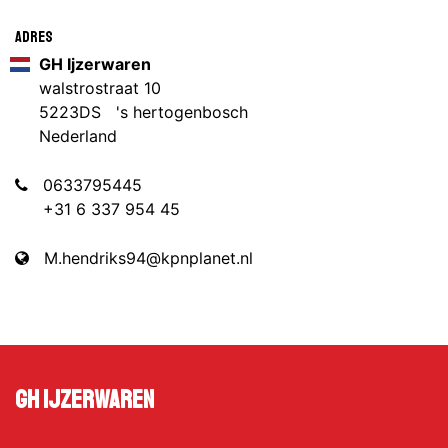
Adres
GH Ijzerwaren
walstrostraat 10
5223DS 's hertogenbosch
Nederland
0633795445
+31 6 337 954 45
M.hendriks94@kpnplanet.nl
GH Ijzerwaren