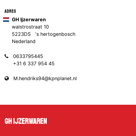
Adres
GH Ijzerwaren
walstrostraat 10
5223DS 's hertogenbosch
Nederland
0633795445
+31 6 337 954 45
M.hendriks94@kpnplanet.nl
GH Ijzerwaren