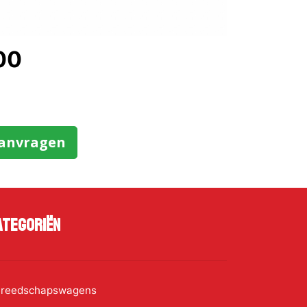
00
aanvragen
ategoriën
reedschapswagens