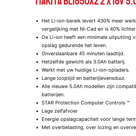
Makita BL1850X2 2 x 18v 5
Het Li-ion-bereik levert 430% meer werkc
vergelijking met Ni-Cad en is 40% lichte
De Li-ion heeft een minimale uitputting v
opslag gedurende het leven.
Onverslaanbare 45 minuten laadtijd.
Hetzelfde gewicht als 3.0Ah batterij.
Werkt met uw huidige Li-ion-opladers.
Lange looptijd en batterijlevensduur.
Alle nieuwe 5.0Ah modellen zijn compati
batterijen.
STAR Protection Computer Controls ™
Lage zelfafvoer
Energie opslagcapaciteit voor lange term
Met overbelasting, over lozing en overve