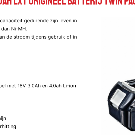
.0Ah LXT Origineel Batterij Twin Pa
apaciteit gedurende zijn leven in
r dan Ni-MH.
an de stroom tijdens gebruik of in
bel met 18V 3.0Ah en 4.0ah Li-ion
ijn
rhitting