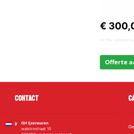
€ 300,
ex. btw / adviesprijs
Offerte 
Contact
C
GH Ijzerwaren
Ge
walstrostraat 10