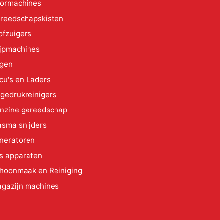
ormachines
reedschapskisten
ofzuigers
ijpmachines
gen
cu's en Laders
gedrukreinigers
nzine gereedschap
asma snijders
neratoren
s apparaten
hoonmaak en Reiniging
gazijn machines