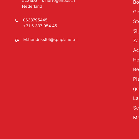
5223DS 's hertogenbosch
Bo
Nederland
Ge
0633795445
St
+31 6 337 954 45
Sl
M.hendriks94@kpnplanet.nl
Za
Ac
Ho
Be
Pl
ge
La
Sc
Ma