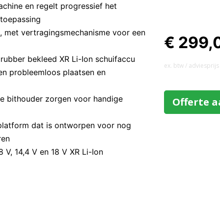
achine en regelt progressief het
e toepassing
t, met vertragingsmechanisme voor een
€ 299,
ubber bekleed XR Li-Ion schuifaccu
ex. btw / adviesprijs
 en probleemloos plaatsen en
e bithouder zorgen voor handige
Offerte 
 platform dat is ontworpen voor nog
aren
8 V, 14,4 V en 18 V XR Li-Ion