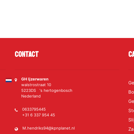
Contact
C
GH Ijzerwaren
Ge
walstrostraat 10
5223DS 's hertogenbosch
Bo
Nederland
Ge
0633795445
St
+31 6 337 954 45
Sl
M.hendriks94@kpnplanet.nl
Za