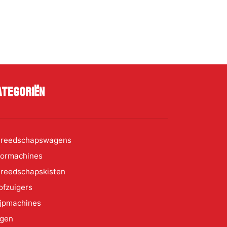
ategoriën
reedschapswagens
ormachines
reedschapskisten
ofzuigers
ijpmachines
gen