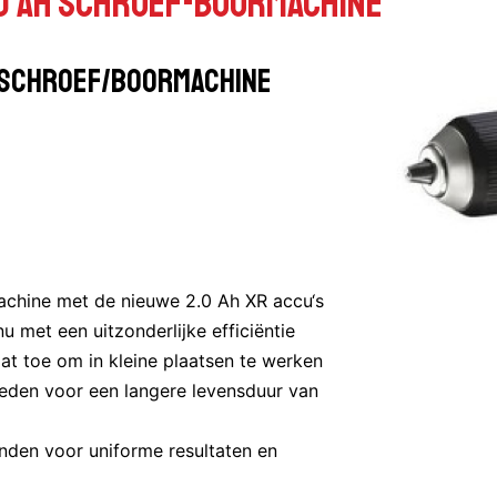
,0 AH Schroef-boormachine
H Schroef/boormachine
machine met de nieuwe 2.0 Ah XR accu‘s
u met een uitzonderlijke efficiëntie
at toe om in kleine plaatsen te werken
heden voor een langere levensduur van
nden voor uniforme resultaten en