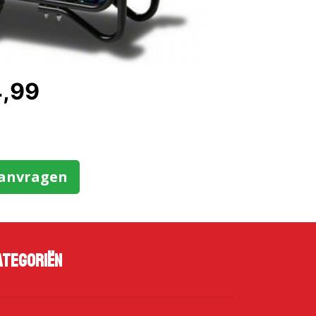
4,99
aanvragen
ategoriën