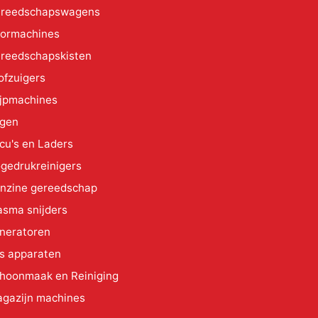
reedschapswagens
ormachines
reedschapskisten
ofzuigers
ijpmachines
gen
cu's en Laders
gedrukreinigers
nzine gereedschap
asma snijders
neratoren
s apparaten
hoonmaak en Reiniging
gazijn machines