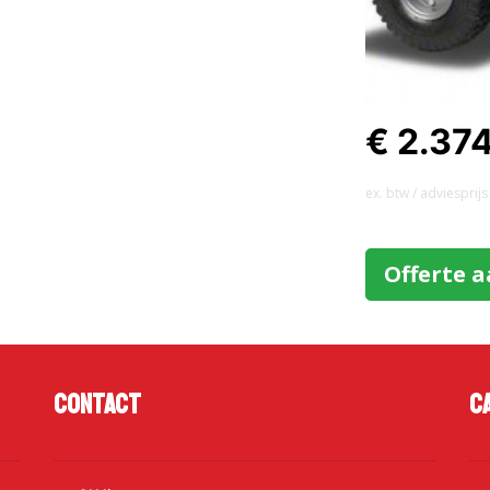
€ 2.37
ex. btw / adviesprijs
Offerte 
Contact
C