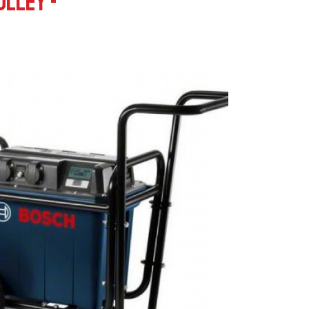
lley -