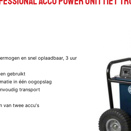
fessional accu power unit met tro
 vermogen en snel oplaadbaar, 3 uur
den gebruikt
rmatie in één oogopslag
envoudig transport
n van twee accu's