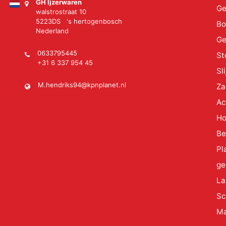
GH Ijzerwaren
Ge
walstrostraat 10
5223DS 's hertogenbosch
Bo
Nederland
Ge
0633795445
St
+31 6 337 954 45
Sl
M.hendriks94@kpnplanet.nl
Za
Ac
Ho
Be
Pl
ge
La
Sc
Ma