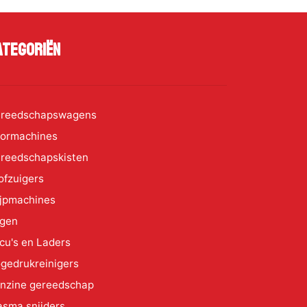
ategoriën
reedschapswagens
ormachines
reedschapskisten
ofzuigers
ijpmachines
gen
cu's en Laders
gedrukreinigers
nzine gereedschap
asma snijders