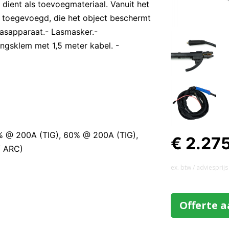
 dient als toevoegmateriaal. Vanuit het
toegevoegd, die het object beschermt
lasapparaat.- Lasmasker.-
ngsklem met 1,5 meter kabel. -
% @ 200A (TIG), 60% @ 200A (TIG),
€ 2.27
/ ARC)
ex. btw / adviesprijs
Offerte 