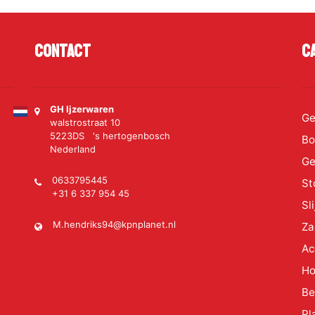
Contact
C
GH Ijzerwaren
Ge
walstrostraat 10
5223DS 's hertogenbosch
Bo
Nederland
Ge
0633795445
St
+31 6 337 954 45
Sl
M.hendriks94@kpnplanet.nl
Za
Ac
Ho
Be
Pl