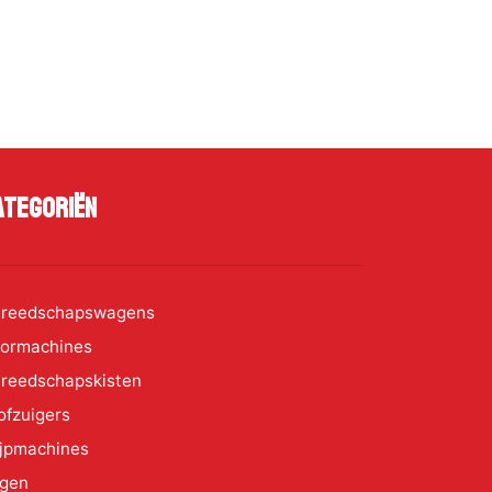
ategoriën
reedschapswagens
ormachines
reedschapskisten
ofzuigers
ijpmachines
gen