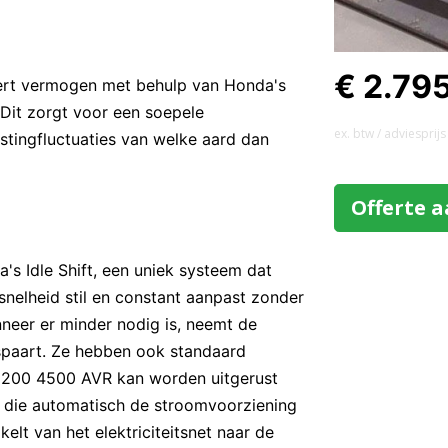
€ 2.79
evert vermogen met behulp van Honda's
. Dit zorgt voor een soepele
ex. btw / adviesprijs
stingfluctuaties van welke aard dan
Offerte 
s Idle Shift, een uniek systeem dat
nelheid stil en constant aanpast zonder
neer er minder nodig is, neemt de
espaart. Ze hebben ook standaard
GX 200 4500 AVR kan worden uitgerust
 die automatisch de stroomvoorziening
elt van het elektriciteitsnet naar de