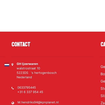
Contact
C
GH Ijzerwaren
Ge
walstrostraat 10
5223DS 's hertogenbosch
Bo
Nederland
Ge
0633795445
St
+31 6 337 954 45
Sl
M.hendriks94@kpnplanet.nl
Za