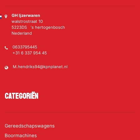
GH Ijzerwaren
walstrostraat 10
5223DS 's hertogenbosch
Nederland
0633795445
+31 6 337 954 45
M.hendriks94@kpnplanet.nl
Categoriën
Gereedschapswagens
Boormachines