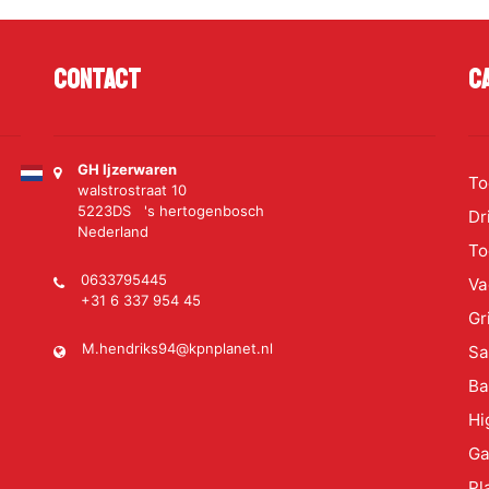
Contact
C
GH Ijzerwaren
To
walstrostraat 10
5223DS 's hertogenbosch
Dr
Nederland
To
0633795445
Va
+31 6 337 954 45
Gr
M.hendriks94@kpnplanet.nl
S
Ba
Hi
Ga
Pl