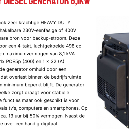
 DIESEL GENERATOR 8,1KW
 ook zeer krachtige HEAVY DUTY
chakelbare 230V-eenfasige of 400V
bare bron voor backup-stroom. Deze
oor een 4-takt, luchtgekoelde 498 cc
 een maximumvermogen van 8,1 kVA
r 1x PCE5p (400) en 1 x 32 (A)
 de generator omhuld door een
at overlast binnen de bedrijfsruimte
n minimum beperkt blijft. De generator
welke zorgt draagt voor stabiele
 functies maar ook geschikt is voor
oals tv’s, computers en smartphones. Op
 ca. 13 uur bij 50% vermogen. Naast de
ne over een handig digitaal