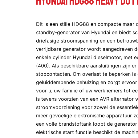
HYUNDAI HDG88 HEAVY DUTY
Dit is een stille HDG88 en compacte maar
standby-generator van Hyundai en biedt s
driefasige stroomspanning en een betrouw
verrijdbare generator wordt aangedreven d
enkele cylinder Hyundai dieselmotor, met
(400). Als beschikbare aansluitingen zijn e
stopcontacten. Om overlast te beperken is
geluiddempende behuizing en zorgt ervoor d
voor u, uw familie of uw werknemers tot ee
is tevens voorzien van een AVR alternator 
stroomvoorziening voor zowel de essentiële
meer gevoelige elektronische apparatuur z
een volle brandstoftank loopt de generator
elektrische start functie beschikt de machi