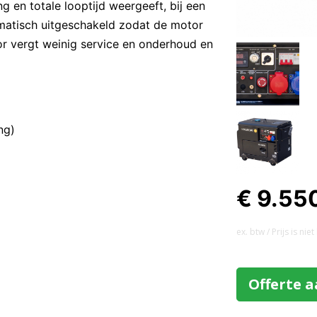
g en totale looptijd weergeeft, bij een
omatisch uitgeschakeld zodat de motor
or vergt weinig service en onderhoud en
ng)
€ 9.55
ex. btw / Prijs is ni
Offerte 