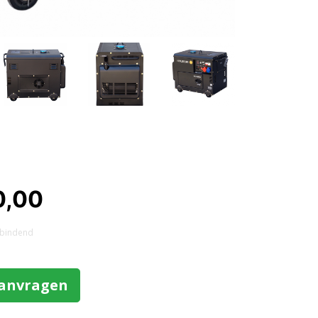
0,00
et bindend
aanvragen