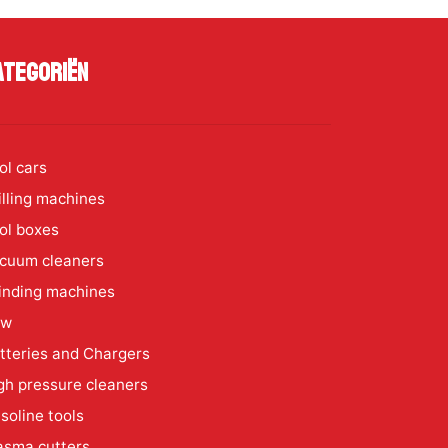
ategoriën
ol cars
illing machines
ol boxes
cuum cleaners
inding machines
aw
tteries and Chargers
gh pressure cleaners
soline tools
asma cutters